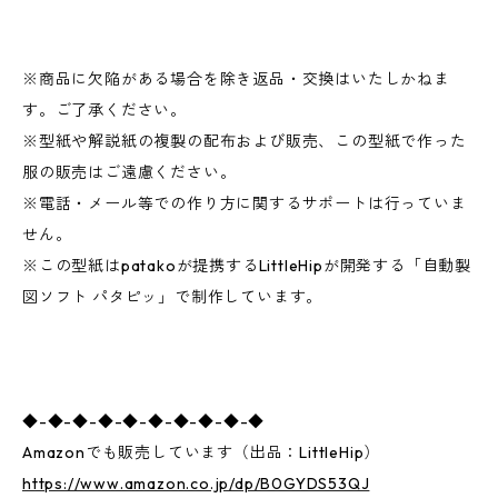
※商品に欠陥がある場合を除き返品・交換はいたしかねま
す。ご了承ください。
※型紙や解説紙の複製の配布および販売、この型紙で作った
服の販売はご遠慮ください。
※電話・メール等での作り方に関するサポートは行っていま
せん。
※この型紙はpatakoが提携するLittleHipが開発する「自動製
図ソフト パタピッ」で制作しています。
◆-◆-◆-◆-◆-◆-◆-◆-◆-◆
Amazonでも販売しています（出品：LittleHip）
https://www.amazon.co.jp/dp/B0GYDS53QJ