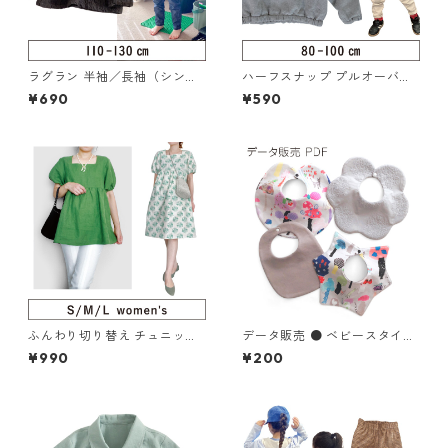
ラグラン 半袖／長袖（シンプ
ハーフスナップ プルオーバー
ルでちょっと幅広） 110-130
80-100（126-087-2）
¥690
¥590
（122-079-3）
ふんわり切り替え チュニック
データ販売 ● ベビースタイ型
／ワンピース SML（124-085-
紙４種セット
¥990
¥200
5）