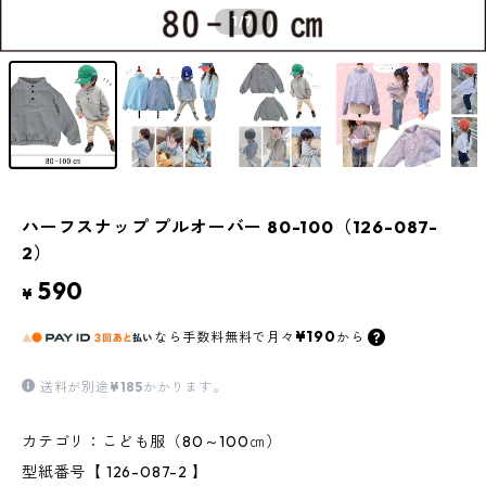
1
/7
ハーフスナップ プルオーバー 80-100（126-087-
2）
590
¥
¥190
なら
手数料無料で
月々
から
送料が別途
¥185
かかります。
カテゴリ：こども服（80～100㎝）
型紙番号【 126-087-2 】