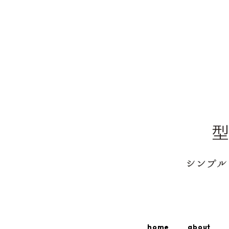
home
about