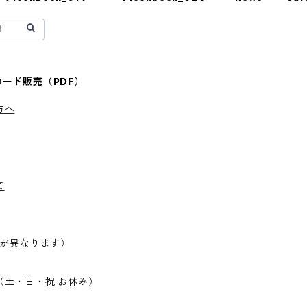
ード販売（PDF）
方へ
て
料が異なります）
（土・日・祝 お休み）