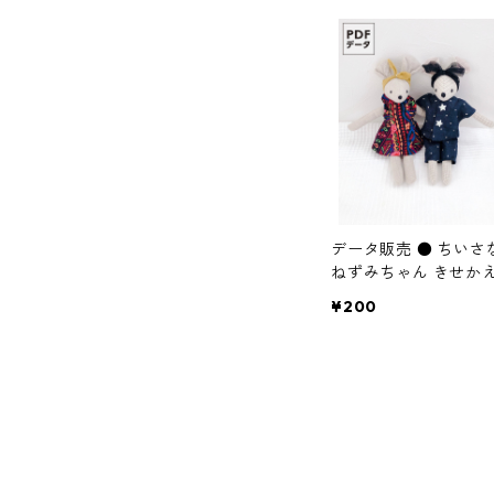
データ販売 ● ちいさ
ねずみちゃん きせか
型紙セット
¥200