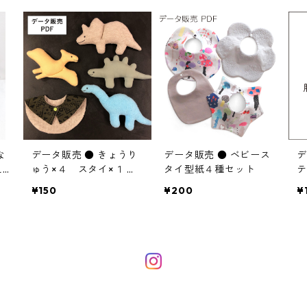
な
データ販売 ● きょうり
データ販売 ● ベビース
デ
え
ゅう×４ スタイ×１ セ
タイ型紙４種セット
テ
ット
¥150
¥200
¥