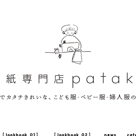
【 lookbook_01 】
【 lookbook_02 】
news
cat