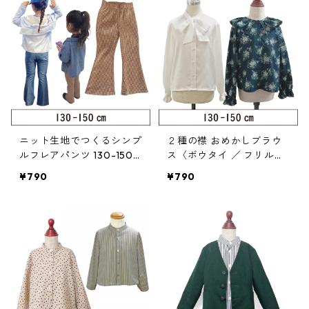
ニット生地でつくるシンプ
２種の襟 おめかしブラウ
ルフレアパンツ 130-150
ス〈ボウタイ ／ フリルギ
（222-080-4）
ャザー襟〉 130-150（117
¥790
¥790
-040-4）