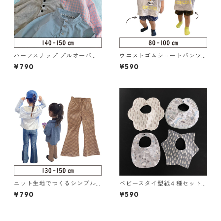
ハーフスナップ プルオーバー
ウエストゴムショートパンツ 8
140-150（126-087-4）
0-100（217-005-2）
¥790
¥590
ニット生地でつくるシンプル
ベビースタイ型紙４種セット
フレアパンツ 130-150（222-
（919-002）
¥790
¥590
080-4）