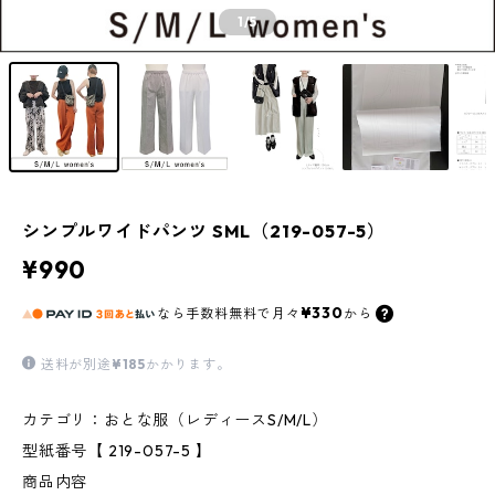
1
/5
シンプルワイドパンツ SML（219-057-5）
¥990
¥330
なら
手数料無料で
月々
から
送料が別途
¥185
かかります。
カテゴリ：おとな服（レディースS/M/L）
型紙番号【 219-057-5 】
商品内容