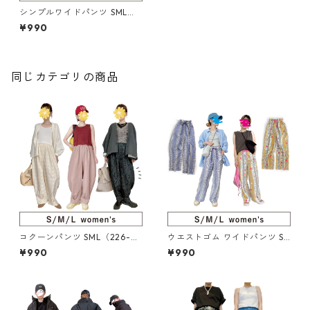
シンプルワイドパンツ SML（2
19-057-5）
¥990
同じカテゴリの商品
コクーンパンツ SML（226-08
ウエストゴム ワイドパンツ S
6-5）
ML（217-013-5）
¥990
¥990