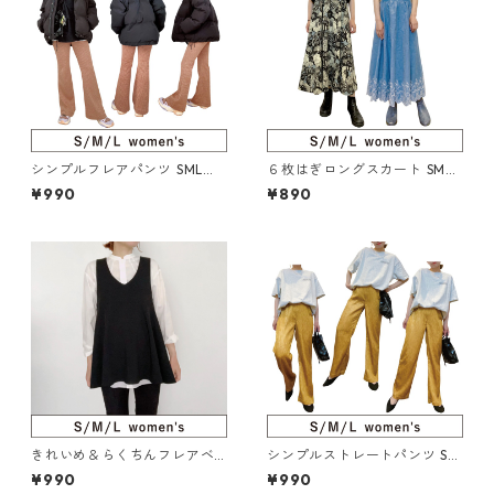
シンプルフレアパンツ SML（2
６枚はぎロングスカート SML
22-080-5）
（220-067-5）
¥990
¥890
きれいめ＆らくちんフレアベ
シンプルストレートパンツ SM
スト SML（121-073-5）
L（217-032-5）
¥990
¥990