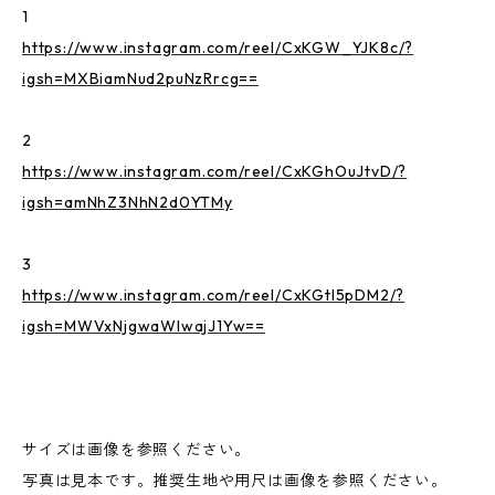
1
https://www.instagram.com/reel/CxKGW_YJK8c/?
igsh=MXBiamNud2puNzRrcg==
2
https://www.instagram.com/reel/CxKGhOuJtvD/?
igsh=amNhZ3NhN2d0YTMy
3
https://www.instagram.com/reel/CxKGtI5pDM2/?
igsh=MWVxNjgwaWIwajJ1Yw==
サイズは画像を参照ください。
写真は見本です。推奨生地や用尺は画像を参照ください。