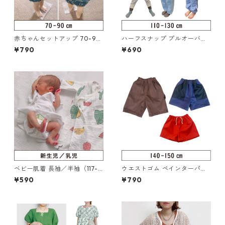
赤ちゃんセットアップ 70-90
ハーフスナップ プルオーバー
（318-048-1）
110-130（126-087-3）
¥790
¥690
ベビー肌着 長袖／半袖（117-0
ウエストゴム ペインターパン
21-1）
ツ 140-150（217-014-4）
¥590
¥790