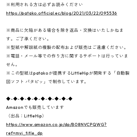
※利用される方は必ずお読みください
https://patako.official.ec/blog/2021/03/22/095536
※商品に欠陥がある場合を除き返品・交換はいたしかねま
す。ご了承ください。
※型紙や解説紙の複製の配布および販売はご遠慮ください。
※電話・メール等での作り方に関するサポートは行っていま
せん。
※この型紙はpatakoが提携するLittleHipが開発する「自動製
図ソフト パタピッ」で制作しています。
◆-◆-◆-◆-◆-◆-◆-◆-◆-◆
Amazonでも販売しています
（出品：LittleHip）
https://www.amazon.co.jp/dp/B08NVCPQWG?
ref=myi_title_dp