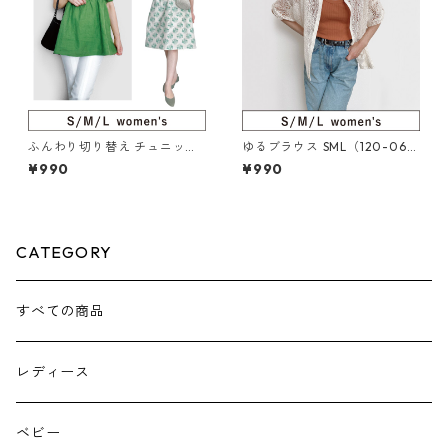
ふんわり切り替え チュニック
ゆるブラウス SML（120-069
／ワンピース SML（124-085-
-5）
¥990
¥990
5）
CATEGORY
すべての商品
レディース
ベビー