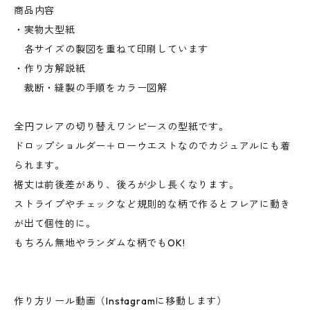
商品内容
・実物大型紙
各サイズの製図を重ねて印刷しています
・作り方解説紙
裁断・縫製の手順をカラー図解
全円フレアの切り替えワンピースの型紙です。
ドロップショルダー＋ローウエストなのでカジュアルにも着
られます。
裾丈は前後差があり、後ろが少し長くなります。
ストライプやチェックなど規則的な柄で作るとフレアに動き
が出て個性的に。
もちろん無地やランダムな柄でもOK!
作り方リール動画（Instagramに移動します）