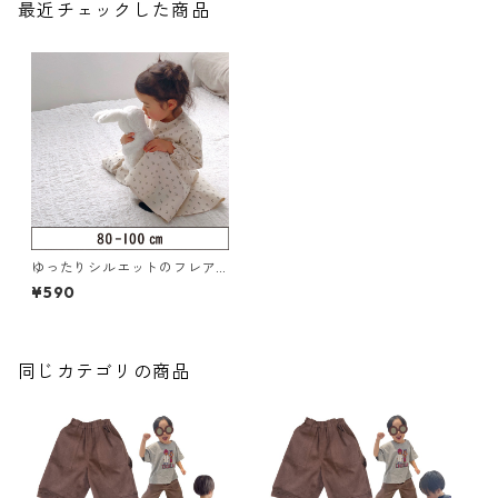
最近チェックした商品
ゆったりシルエットのフレア
ワンピース 80-100（320-07
¥590
2-2）
同じカテゴリの商品