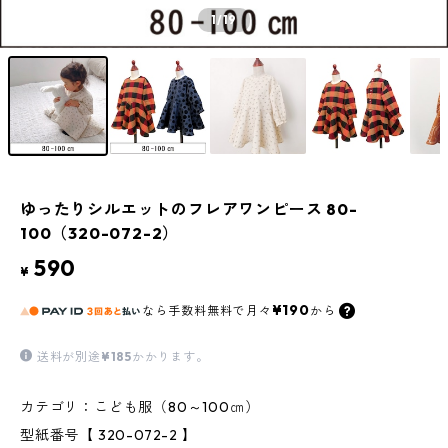
1
/19
ゆったりシルエットのフレアワンピース 80-
100（320-072-2）
590
¥
¥190
なら
手数料無料で
月々
から
送料が別途
¥185
かかります。
カテゴリ：こども服（80～100㎝）
型紙番号【 320-072-2 】