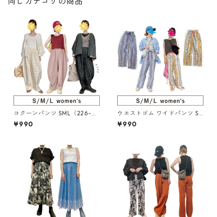
同じカテゴリの商品
コクーンパンツ SML（226-08
ウエストゴム ワイドパンツ S
6-5）
ML（217-013-5）
¥990
¥990