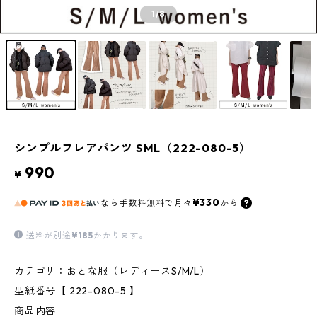
1
/8
シンプルフレアパンツ SML（222-080-5）
990
¥
¥330
なら
手数料無料で
月々
から
送料が別途
¥185
かかります。
カテゴリ：おとな服（レディースS/M/L）
型紙番号【 222-080-5 】
商品内容