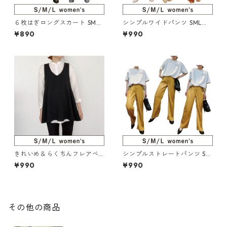
６枚はぎロングスカート SML
シンプルワイドパンツ SML（2
（220-067-5）
19-057-5）
¥890
¥990
きれいめ＆らくちんフレアベ
シンプルストレートパンツ SM
スト SML（121-073-5）
L（217-032-5）
¥990
¥990
その他の商品