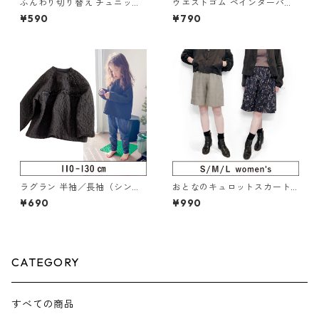
ふんわり切り替え チュニック
ウエストゴム ペインターパン
／ワンピース 80-100（124-
ツ 140-150（217-014-4）
¥590
¥790
085-2）
ラグラン 半袖／長袖（シンプ
おとなのキュロットスカート S
ルでちょっと幅広） 110-130
ML（222-077-5）
¥690
¥990
（122-079-3）
CATEGORY
すべての商品