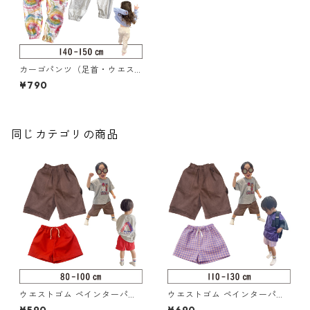
カーゴパンツ（足首・ウエス
ト ゴム）140-150（219-055-
¥790
4）
同じカテゴリの商品
ウエストゴム ペインターパン
ウエストゴム ペインターパン
ツ 80-100（217-014-2）
ツ 110-130（217-014-3）