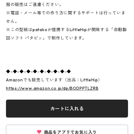
服の販売はご遠慮ください。
※電話・メール等での作り方に関するサポートは行っていま
せん。
※この型紙はpatakoが提携するLittleHipが開発する「自動製
図ソフト パタピッ」で制作しています。
◆-◆-◆-◆-◆-◆-◆-◆-◆-◆
Amazonでも販売しています（出品：LittleHip）
https://www.amazon.co.jp/dp/B0DPPTLZRB
カートに入れる
商品をアプリでお気に入り