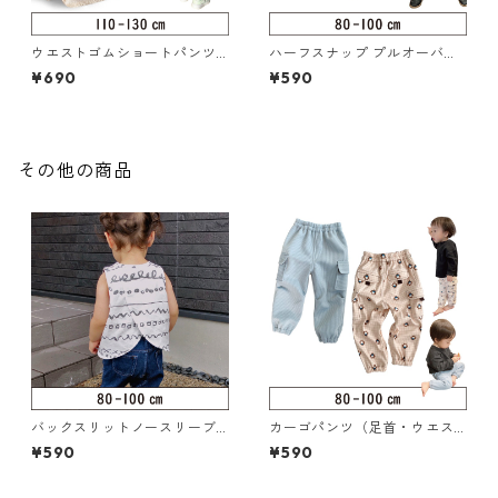
ウエストゴムショートパンツ 1
ハーフスナップ プルオーバー
10-130（217-005-3）
80-100（126-087-2）
¥690
¥590
その他の商品
バックスリットノースリーブ
カーゴパンツ（足首・ウエス
トップス 80-100（117-001-
ト ゴム）80-100（219-055-
¥590
¥590
2）
2）