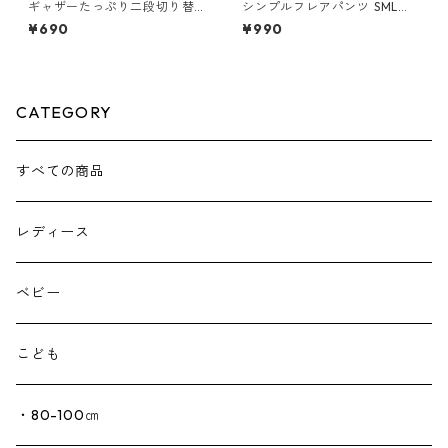
ギャザーたっぷり二段切り替
シンプルフレアパンツ SML（2
えキュロットスカート 110-13
22-080-5）
¥690
¥990
0（219-060-3）
CATEGORY
すべての商品
レディース
ベビー
こども
・80-100㎝