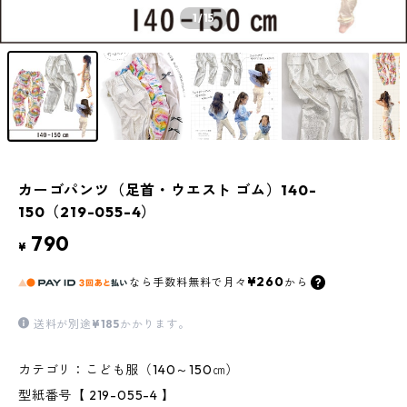
1
/15
カーゴパンツ（足首・ウエスト ゴム）140-
150（219-055-4）
790
¥
¥260
なら
手数料無料で
月々
から
送料が別途
¥185
かかります。
カテゴリ：こども服（140～150㎝）
型紙番号【 219-055-4 】