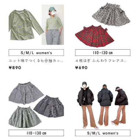
ニット地でつくる七分袖カッ
４枚はぎ ふんわりフレアスカ
トソー SML（117-027-5）
ート 110-130（217-019-3）
¥890
¥690