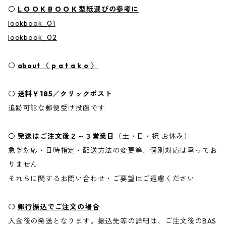
〇
L O O K B O O K 型紙選びの参考に
lookbook_01
lookbook_02
〇
about 〈 p a t a k o 〉
〇
送料￥185／クリックポスト
追跡可能な郵便受け投函です
〇
発送はご注文後２～３営業日
（土・日・祝 お休み）
急ぎ対応・日時指定・配送方法の変更等、個別対応は承ってお
りません
それらに関するお問い合わせ・ご要望はご遠慮ください
〇
銀行振込でご注文の場合
入金後の発送となります。振込先等の詳細は、ご注文後のBAS