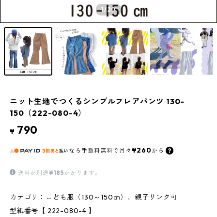
1
/20
ニット生地でつくるシンプルフレアパンツ 130-
150（222-080-4）
790
¥
¥260
なら
手数料無料で
月々
から
送料が別途
¥185
かかります。
カテゴリ：こども服（130～150㎝）、親子リンク可
型紙番号【 222-080-4 】