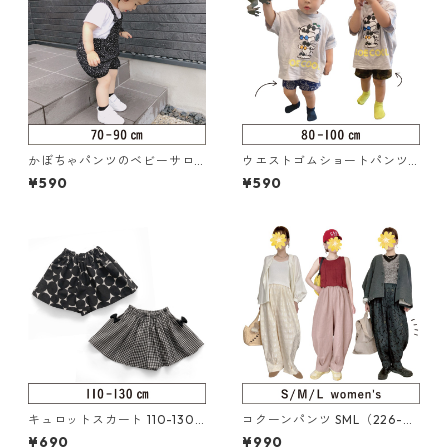
かぼちゃパンツのベビーサロ
ウエストゴムショートパンツ 8
ペット 70-90（318-045-1）
0-100（217-005-2）
¥590
¥590
キュロットスカート 110-130
コクーンパンツ SML（226-08
（222-076-3）
6-5）
¥690
¥990