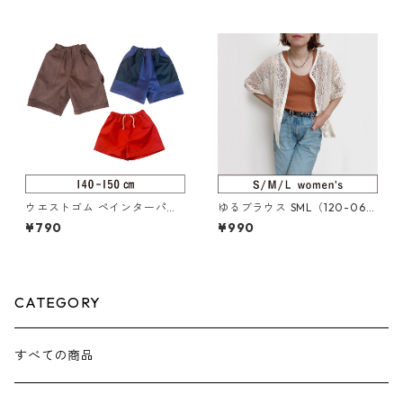
ウエストゴム ペインターパン
ゆるブラウス SML（120-069
ツ 140-150（217-014-4）
-5）
¥790
¥990
CATEGORY
すべての商品